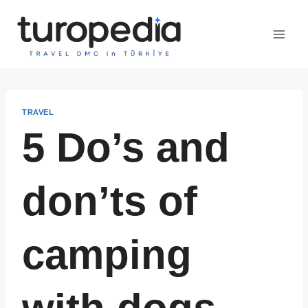
Skip
to
content
TRAVEL
5 Do’s and
don’ts of
camping