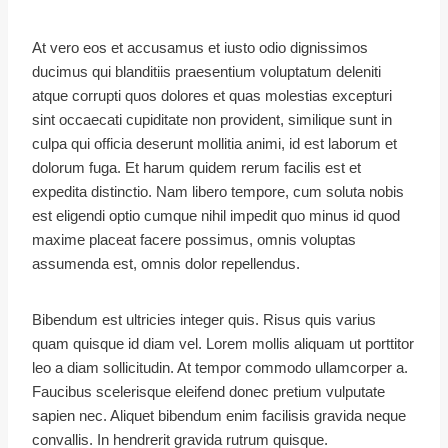
At vero eos et accusamus et iusto odio dignissimos
ducimus qui blanditiis praesentium voluptatum deleniti
atque corrupti quos dolores et quas molestias excepturi
sint occaecati cupiditate non provident, similique sunt in
culpa qui officia deserunt mollitia animi, id est laborum et
dolorum fuga. Et harum quidem rerum facilis est et
expedita distinctio. Nam libero tempore, cum soluta nobis
est eligendi optio cumque nihil impedit quo minus id quod
maxime placeat facere possimus, omnis voluptas
assumenda est, omnis dolor repellendus.
Bibendum est ultricies integer quis. Risus quis varius
quam quisque id diam vel. Lorem mollis aliquam ut porttitor
leo a diam sollicitudin. At tempor commodo ullamcorper a.
Faucibus scelerisque eleifend donec pretium vulputate
sapien nec. Aliquet bibendum enim facilisis gravida neque
convallis. In hendrerit gravida rutrum quisque.